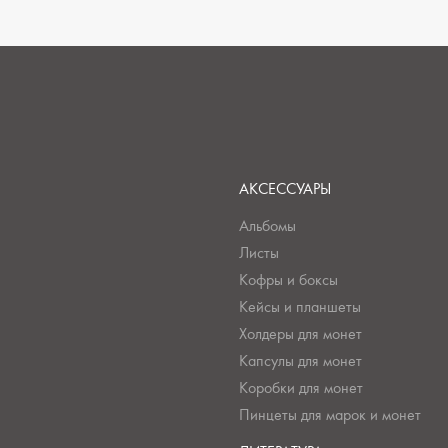
АКСЕССУАРЫ
Альбомы
Листы
Кофры и боксы
Кейсы и планшеты
Холдеры для монет
Капсулы для монет
Коробки для монет
Пинцеты для марок и монет