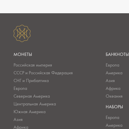
МОНЕТЫ
БАНКНОТЫ
Российская империя
Европа
СССР и Российская Федерация
Америка
СНГ и Прибалтика
Азия
Европа
Африка
Северная Америка
Океания
Центральная Америка
НАБОРЫ
Южная Америка
Европа
Азия
Америка
Африка