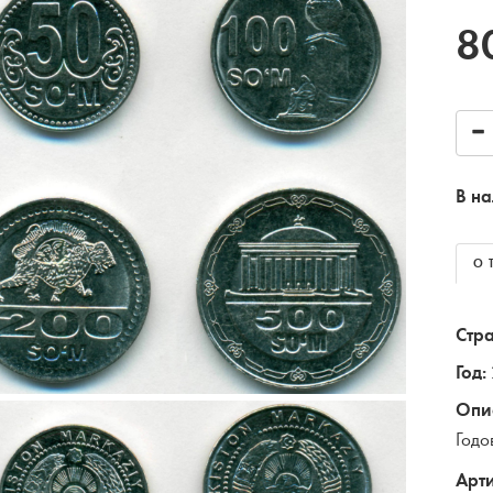
8
В на
О 
Стра
Год:
Опи
Годо
Арти