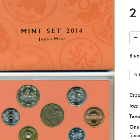
2
В на
О 
Стра
Год:
Тема
Опи
Годо