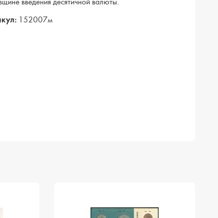
вщине введения десятичной валюты.
кул:
152007м