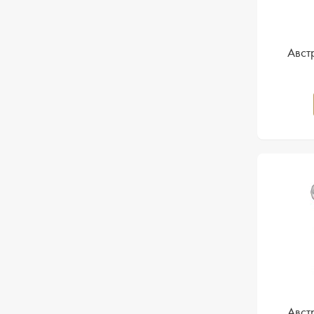
Авст
Авст