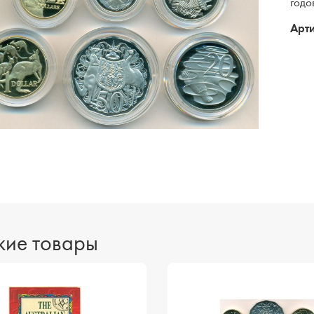
годо
Арти
ие товары