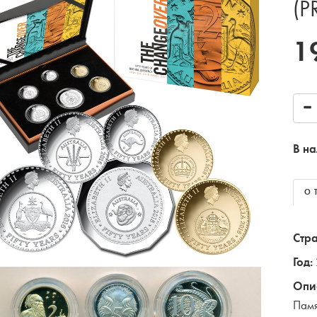
(P
1
В на
О 
Стра
Год:
Опи
Памя