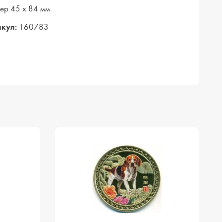
ер 45 х 84 мм
кул:
160783