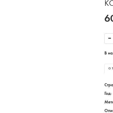
К
6
В на
О 
Стра
Год:
Мет
Опи