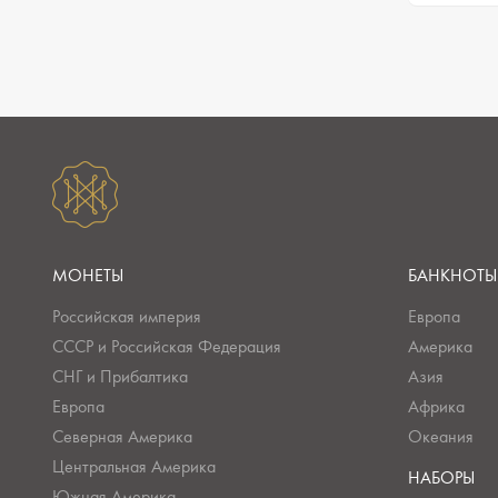
МОНЕТЫ
БАНКНОТЫ
Российская империя
Европа
СССР и Российская Федерация
Америка
СНГ и Прибалтика
Азия
Европа
Африка
Северная Америка
Океания
Центральная Америка
НАБОРЫ
Южная Америка