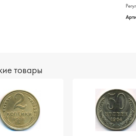
Регу
Арти
ие товары