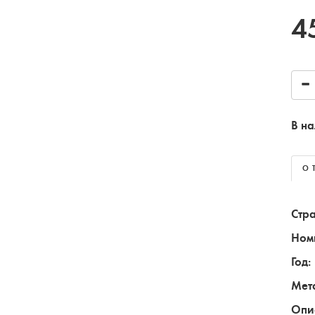
4
В на
О 
Стра
Ном
Год:
Мет
Опи