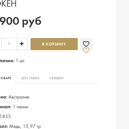
ОКЕН
 900 руб
В КОРЗИНУ
личии:
1 шт.
ТОВАРЕ
ДОСТАВКА
СКИДКИ
на:
Австралия
инал:
1 пенни
1855
алл:
Медь, 15,97 гр