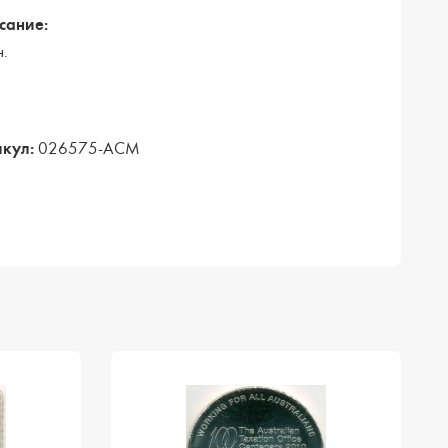
сание:
н.
кул:
026575-АСМ