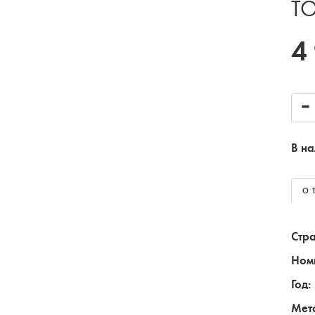
Т
4
В на
О 
Стра
Ном
Год:
Мет