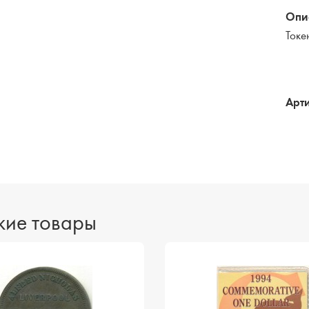
Опи
Токе
Арти
ие товары