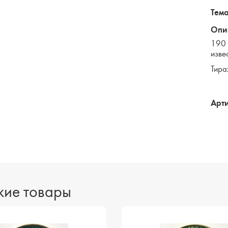
Тема
Опи
190 
изве
Тира
Арти
ие товары