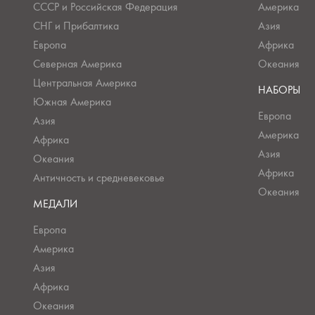
СССР и Российская Федерация
Америка
СНГ и Прибалтика
Азия
Европа
Африка
Северная Америка
Океания
Центральная Америка
НАБОРЫ
Южная Америка
Европа
Азия
Америка
Африка
Азия
Океания
Африка
Античность и средневековье
Океания
МЕДАЛИ
Европа
Америка
Азия
Африка
Океания