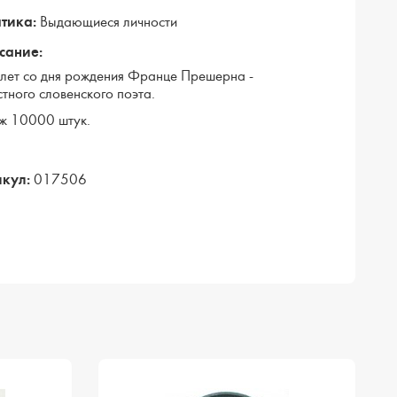
тика:
Выдающиеся личности
сание:
лет со дня рождения Франце Прешерна -
стного словенского поэта.
ж 10000 штук.
кул:
017506