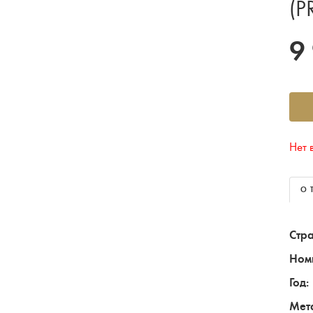
(P
9
Нет 
О 
Стра
Ном
Год:
Мет