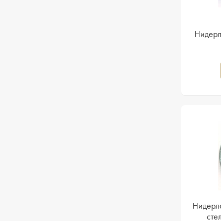
Нидерл
Нидерла
стел