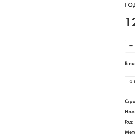
го
1
В на
О 
Стра
Ном
Год:
Мет