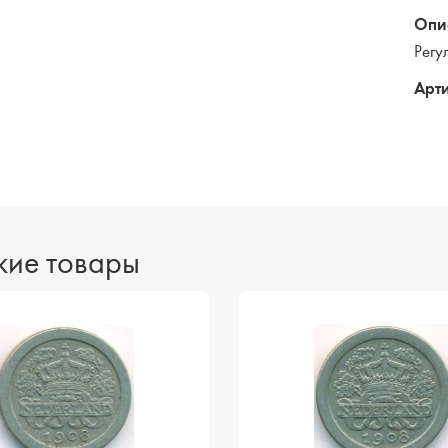
Опи
Регу
Арти
ие товары