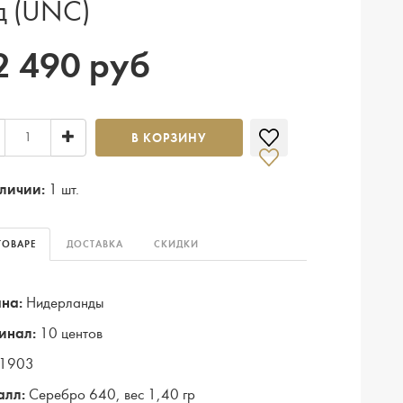
д (UNC)
2 490 руб
В КОРЗИНУ
личии:
1 шт.
ТОВАРЕ
ДОСТАВКА
СКИДКИ
на:
Нидерланды
инал:
10 центов
1903
алл:
Серебро 640, вес 1,40 гр