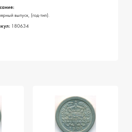
сание:
лярный выпуск, (год-тип).
кул:
180634