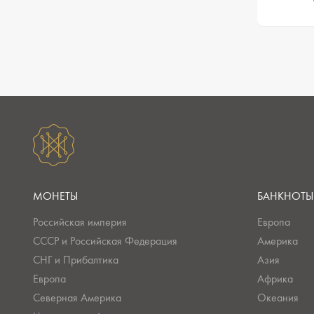
МОНЕТЫ
БАНКНОТЫ
Российская империя
Европа
СССР и Российская Федерация
Америка
СНГ и Прибалтика
Азия
Европа
Африка
Северная Америка
Океания