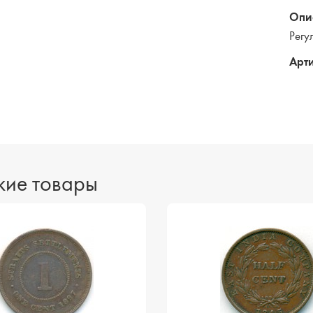
Опи
Регу
Арти
ие товары