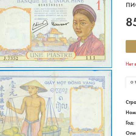
пи
8
Нет 
О 
Стра
Ном
Год:
Опи