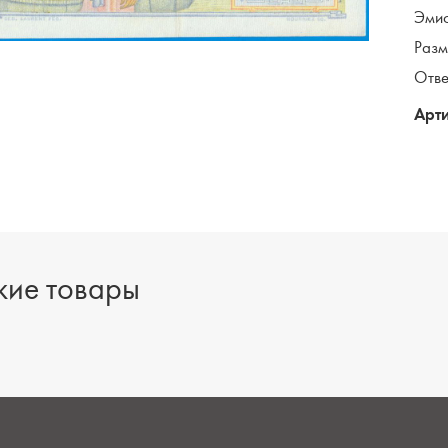
Эмис
Разм
Отве
Арти
ие товары