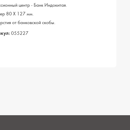
сионный центр - Банк Индокитая.
ер 80 Х 127 мм.
рстия от банковской скобы.
кул:
055227