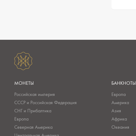
МОНЕТЫ
БАНКНОТЫ
Российская империя
Европа
СССР и Российская Федерация
Америка
СНГ и Прибалтика
Азия
Европа
Африка
Северная Америка
Океания
Центральная Америка