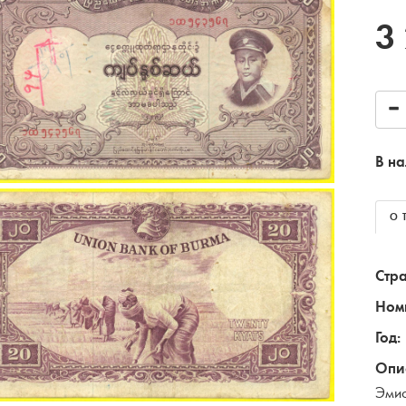
3
В на
О 
Стра
Ном
Год:
Опи
Эмис