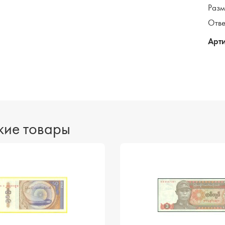
Разм
Отве
Арти
ие товары