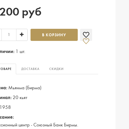
 200 руб
В КОРЗИНУ
личии:
1 шт.
ТОВАРЕ
ДОСТАВКА
СКИДКИ
на:
Мьянма (Бирма)
инал:
20 кьят
1958
сание:
сионный центр - Союзный Банк Бирмы.