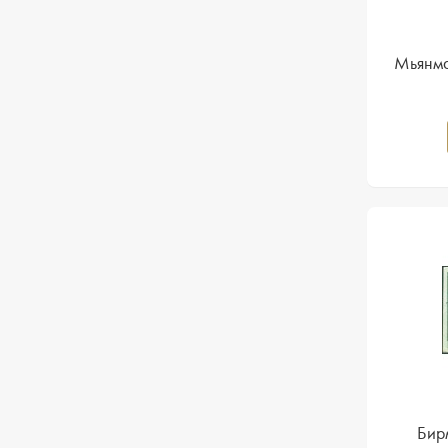
Мьянма
Бир