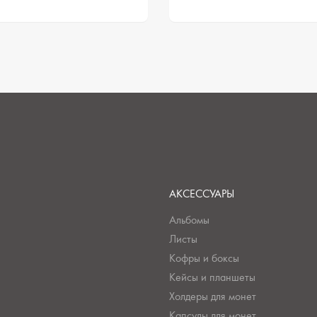
АКСЕССУАРЫ
Альбомы
Листы
Кофры и боксы
Кейсы и планшеты
Холдеры для монет
Капсулы для монет