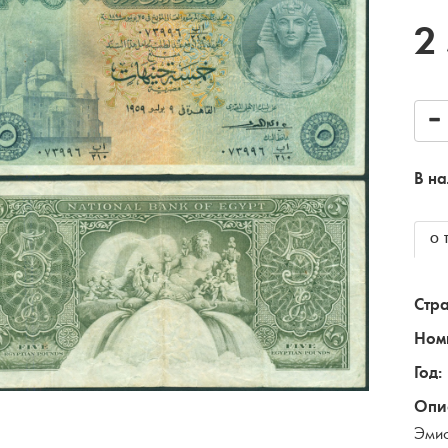
2
В на
О 
Стра
Ном
Год:
Опи
Эмис