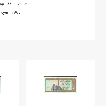
ер - 88 х 170 мм.
кул:
199081