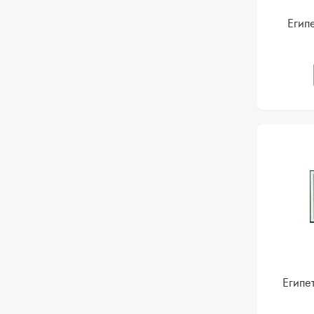
Егип
Египе